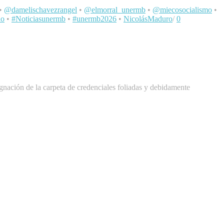
•
@damelischavezrangel
•
@elmorral_unermb
•
@miecosocialismo
•
no
•
#Noticiasunermb
•
#unermb2026
•
NicolásMaduro
/
0
signación de la carpeta de credenciales foliadas y debidamente