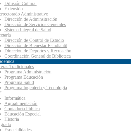
Difusión Cultural
Extensión
errectorado Administrativo
Dirección de Adminsitración
Dirección de Servicios Generales
Sistema Integral de Salud
etaría
Dirección de Control de Estudio
Dirección de Bienestar Estudiantil
Dirección de Deportes y Recreación
Coordinación General de Biblioteca
adémica
reras Tradicionales
Programa Administración
Programa Educación
Programa Salud
Programa Ingenieria y Tecnologia
F
Informática
Agroalimentación
Contaduría Pública
Educación Especial
Historia
tgrado
Especialidades