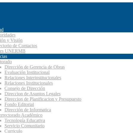
ad
oridades
ión y Visión
ectorio de Contactos
des UNERMB
cias
torado
Dirección de Gerencia de Obras
Evaluación Institucional
Relaciones Interinstitucionales
Relaciones Institucionales
Consejo de Dirección
Direccion de Asuntos Legales
Direccion de Planificacion y Presupuesto
Fondo Editorial
Dirección de Informatica
errectorado Académico
Tecnología Educativa
Servicio Comunitario
Curriculo