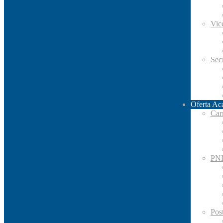
Vic
Secr
Oferta Ac
Car
PN
Pos