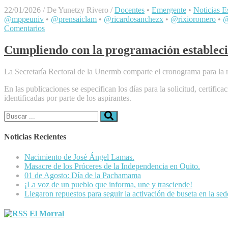
22/01/2026
/
De Yunetzy Rivero
/
Docentes
•
Emergente
•
Noticias Es
@mppeuniv
•
@prensaiclam
•
@ricardosanchezx
•
@rixioromero
•
@
Comentarios
Cumpliendo con la programación estableci
La Secretaría Rectoral de la Unermb comparte el cronograma para la r
En las publicaciones se especifican los días para la solicitud, certifi
identificadas por parte de los aspirantes.
Buscar:
Noticias Recientes
Nacimiento de José Ángel Lamas.
Masacre de los Próceres de la Independencia en Quito.
01 de Agosto: Día de la Pachamama
¡La voz de un pueblo que informa, une y trasciende!
Llegaron repuestos para seguir la activación de buseta en la se
El Morral