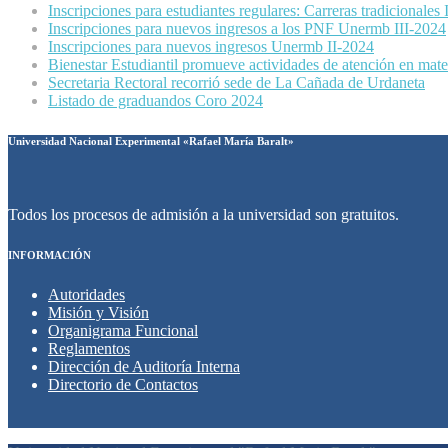
Inscripciones para estudiantes regulares: Carreras tradicionales
Inscripciones para nuevos ingresos a los PNF Unermb III-2024
Inscripciones para nuevos ingresos Unermb II-2024
Bienestar Estudiantil promueve actividades de atención en mater
Secretaria Rectoral recorrió sede de La Cañada de Urdaneta
Listado de graduandos Coro 2024
Universidad Nacional Experimental «Rafael María Baralt»
Todos los procesos de admisión a la universidad son gratuitos.
INFORMACIÓN
Autoridades
Misión y Visión
Organigrama Funcional
Reglamentos
Dirección de Auditoría Interna
Directorio de Contactos