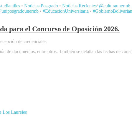
tudiantiles
•
Noticias Posgrado
•
Noticias Recientes
/
@culturaunermb
uniposgradounermb
•
#EducacionUniversitaria
•
#GobiernoBolivaria
da para el Concurso de Oposición 2026.
ecepción de credenciales.
cación de documentos, entre otros. También se detallan las fechas de con
de Los Laureles