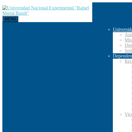
MENÚ
Universid
Aut
Mis
Dir
Se
Dependen
Rec
Vic