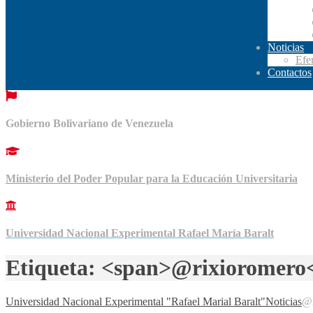
Noticias
Efe
Contactos
Gobierno Bolivariano de Venezuela
Ministerio del Poder Popular para la Educación Universitaria
Universidad Nacional Experimental Rafael María Baralt
Etiqueta: <span>@rixioromero
Universidad Nacional Experimental "Rafael Marial Baralt"
Noticias
@r